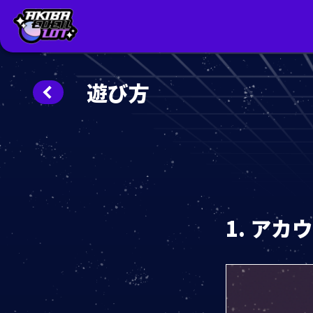
遊び方
1. ア